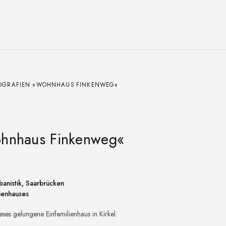
OGRAFIEN »WOHNHAUS FINKENWEG«
ohnhaus Finkenweg«
ng
anistik, Saarbrücken
lienhauses
ses gelungene Einfamilienhaus in Kirkel.