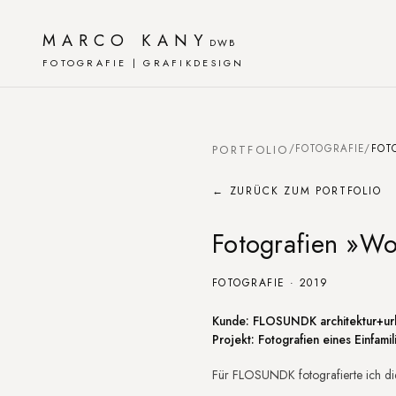
MARCO KANY
DWB
FOTOGRAFIE | GRAFIKDESIGN
PORTFOLIO
/
FOTOGRAFIE
/
FOT
← ZURÜCK ZUM PORTFOLIO
Fotografien »W
FOTOGRAFIE · 2019
Projektbeschreibu
Kunde: FLOSUNDK architektur+urb
Projekt: Fotografien eines Einfami
Für FLOSUNDK fotografierte ich die