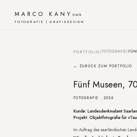
MARCO KANY
DWB
FOTOGRAFIE | GRAFIKDESIGN
PORTFOLIO
/
FOTOGRAFIE
/
FÜN
← ZURÜCK ZUM PORTFOLIO
Fünf Museen, 70
FOTOGRAFIE · 2026
Projektbeschreibu
Kunde: Landesdenkmalamt Saarla
Projekt: Objektfotografie für »T
Im Auftrag des saarländischen Lan