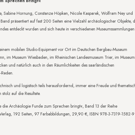
um Sprechen bringt«
nke, Sabine Hornung, Constanze Höpken, Nicole Kasparek, Wolfram Ney und
d präsentiert auf fast 200 Seiten eine Vielzahl archäologischer Objekte, d
andes entdeckt wurden und sich heute in verschiedenen Museumssammlungen
t meinem mobilen Studio-Equipment vor Ort im Deutschen Bergbau-Museum
n, im Museum Wiesbaden, im Rheinischen Landesmuseum Trier, im Museum 
cken und natürlich auch in den Räumlichkeiten des saarländischen
-Reden.
chnisch und logistisch teils herausfordernd, immer eine Freude und thematisc
stolz auf die Resultate.
 die Archäologie Funde zum Sprechen bringt«, Band 13 der Reihe
Verlag, 192 Seiten, 97 Farbabbildungen, 29,90 €, ISBN 978-3-7319-1582-9