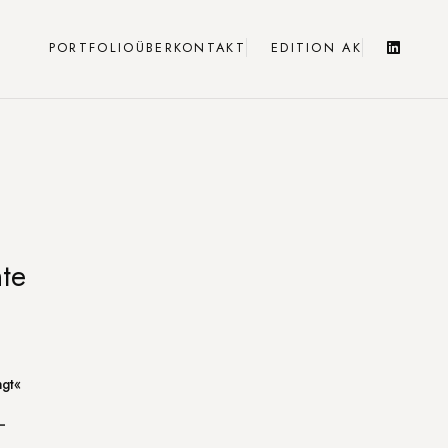
PORTFOLIO
ÜBER
KONTAKT
EDITION AK
te
ngt«
–