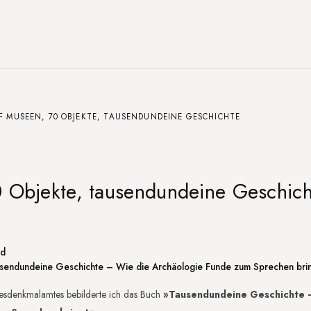
F MUSEEN, 70 OBJEKTE, TAUSENDUNDEINE GESCHICHTE
 Objekte, tausendundeine Geschich
ng
nd
ausendundeine Geschichte – Wie die Archäologie Funde zum Sprechen bri
desdenkmalamtes bebilderte ich das Buch
»Tausendundeine Geschichte 