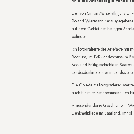
Wie die Archäologie Funde z
Der von Simon Matzerath, Julia Li
Roland Wiermann herausgegebene Ban
auf dem Gebiet des heutigen Saarl
befinden.
Ich fotografierte die Artefakte mi
Bochum, im LVR-Landesmuseum Bon
Vor- und Frühgeschichte in Saarbrü
Landesdenkmalamtes in Landsweiler
Die Objekte zu fotografieren war te
auch für mich sehr spannend. Ich bin 
»Tausendundeine Geschichte – Wie
Denkmalpflege im Saarland, Imhof 