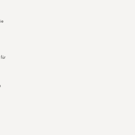
ie
für
h