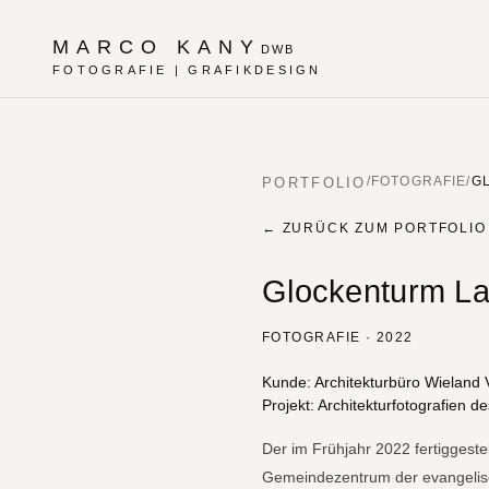
MARCO KANY
DWB
FOTOGRAFIE | GRAFIKDESIGN
PORTFOLIO
/
FOTOGRAFIE
/
G
← ZURÜCK ZUM PORTFOLIO
Glockenturm La
FOTOGRAFIE · 2022
Projektbeschreib
Kunde: Architekturbüro Wieland V
Projekt: Architekturfotografien
Der im Frühjahr 2022 fertigges
Gemeindezentrum der evangelisc