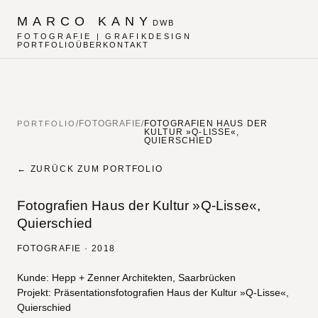
MARCO KANY
DWB
FOTOGRAFIE | GRAFIKDESIGN
PORTFOLIO
ÜBER
KONTAKT
PORTFOLIO
/
FOTOGRAFIE
/
FOTOGRAFIEN HAUS DER
KULTUR »Q-LISSE«,
QUIERSCHIED
← ZURÜCK ZUM PORTFOLIO
Fotografien Haus der Kultur »Q-Lisse«,
Quierschied
FOTOGRAFIE · 2018
Projektbeschreibung
Kunde: Hepp + Zenner Architekten, Saarbrücken
Projekt: Präsentationsfotografien Haus der Kultur »Q-Lisse«,
Quierschied