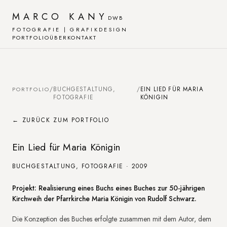
MARCO KANY
DWB
FOTOGRAFIE | GRAFIKDESIGN
PORTFOLIO
ÜBER
KONTAKT
PORTFOLIO
/
BUCHGESTALTUNG,
/
EIN LIED FÜR MARIA
FOTOGRAFIE
KÖNIGIN
← ZURÜCK ZUM PORTFOLIO
Ein Lied für Maria Königin
BUCHGESTALTUNG, FOTOGRAFIE · 2009
Projektbeschreibung
Projekt: Realisierung eines Buchs eines Buches zur 50-jährigen
Kirchweih der Pfarrkirche Maria Königin von Rudolf Schwarz.
Die Konzeption des Buches erfolgte zusammen mit dem Autor, dem