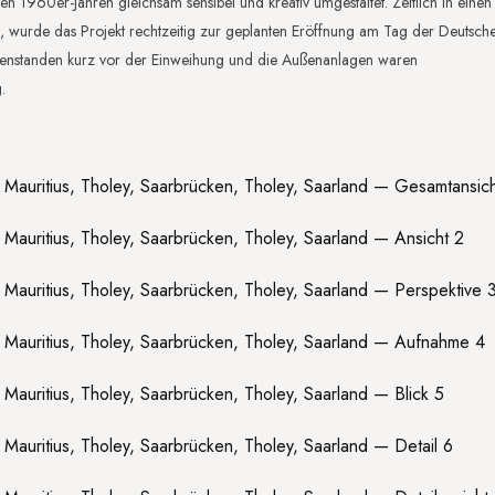
n 1960er-Jahren gleichsam sensibel und kreativ umgestaltet. Zeitlich in einen
, wurde das Projekt rechtzeitig zur geplanten Eröffnung am Tag der Deutsch
s enstanden kurz vor der Einweihung und die Außenanlagen waren
.