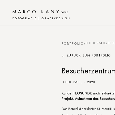
MARCO KANY
DWB
FOTOGRAFIE | GRAFIKDESIGN
PORTFOLIO
/
FOTOGRAFIE
/
BES
← ZURÜCK ZUM PORTFOLIO
Besucherzentrum 
FOTOGRAFIE · 2020
Projektbeschreibu
Kunde: FLOSUNDK architektur+urb
Projekt: Aufnahmen des Besucherze
Das Benediktinerkloster St. Mauriti